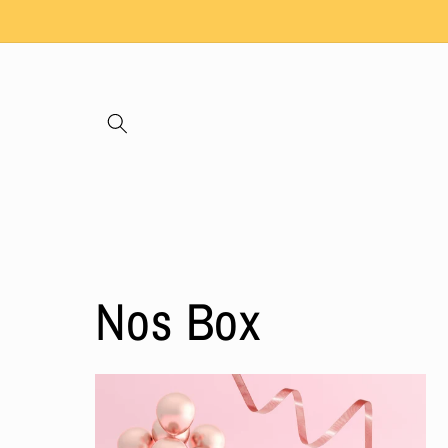
et passer
au
contenu
Nos Box